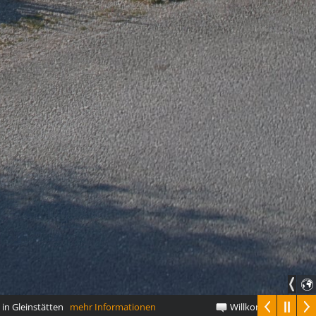
 Gleinstätten
mehr Informationen
Willkommen am Panora